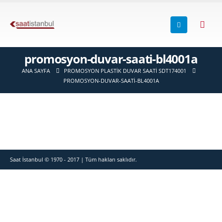
promosyon-duvar-saati-bl4001a
ANA SAYFA
PROMOSYON PLASTIK DUVAR SAATI SDT174001
PROMOSYON-DUVAR-SAATI-BL4001A
Saat İstanbul © 1970 - 2017 | Tüm hakları saklıdır.