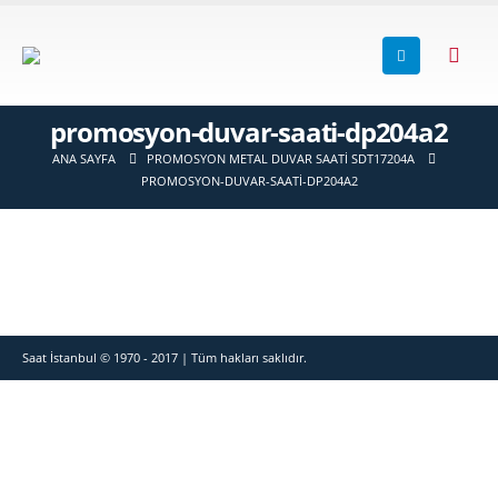
promosyon-duvar-saati-dp204a2
ANA SAYFA
PROMOSYON METAL DUVAR SAATI SDT17204A
PROMOSYON-DUVAR-SAATI-DP204A2
Saat İstanbul © 1970 - 2017 | Tüm hakları saklıdır.