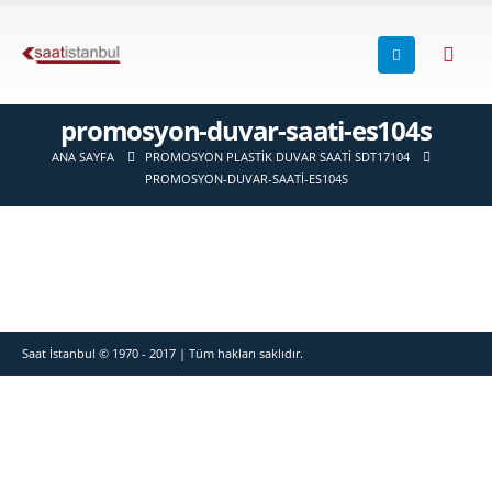
promosyon-duvar-saati-es104s
ANA SAYFA
PROMOSYON PLASTIK DUVAR SAATI SDT17104
PROMOSYON-DUVAR-SAATI-ES104S
Saat İstanbul © 1970 - 2017 | Tüm hakları saklıdır.