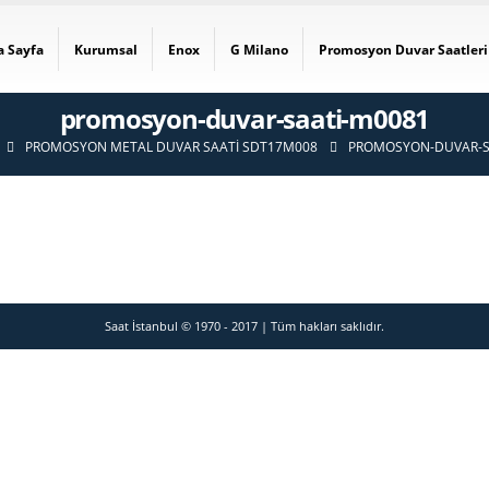
a Sayfa
Kurumsal
Enox
G Milano
Promosyon Duvar Saatleri
promosyon-duvar-saati-m0081
PROMOSYON METAL DUVAR SAATI SDT17M008
PROMOSYON-DUVAR-S
Saat İstanbul © 1970 - 2017 | Tüm hakları saklıdır.