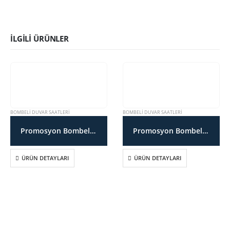
İLGILI ÜRÜNLER
BOMBELI DUVAR SAATLERI
BOMBELI DUVAR SAATLERI
Promosyon Bombeli Cam Duvar Saati SDT17BB
Promosyon Bombeli Cam Duvar Saati SDT17YTB
ÜRÜN DETAYLARI
ÜRÜN DETAYLARI