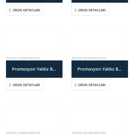
ÜRÜN DETAYLARI
ÜRÜN DETAYLARI
YALDIZLI DUVAR SAATLERI
YALDIZLI DUVAR SAATLERI
Promosyon Yaldız Boyalı Duvar Saati SDT171032YS
Promosyon Yaldız Boyalı Duvar Saati SDT171033YS
ÜRÜN DETAYLARI
ÜRÜN DETAYLARI
YALDIZLI DUVAR SAATLERI
YALDIZLI DUVAR SAATLERI