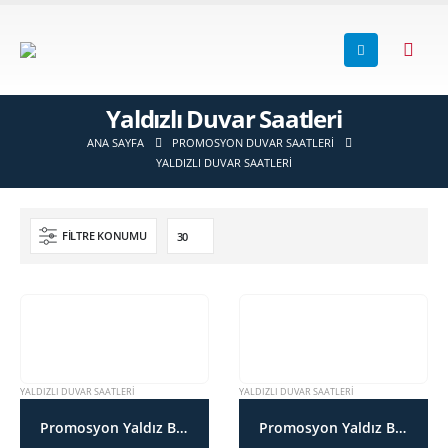
Yaldızlı Duvar Saatleri
ANA SAYFA
PROMOSYON DUVAR SAATLERI
YALDIZLI DUVAR SAATLERI
FILTRE KONUMU
YALDIZLI DUVAR SAATLERI
YALDIZLI DUVAR SAATLERI
Promosyon Yaldız Boyalı Duvar Saati SDT171007YS
Promosyon Yaldız Boyalı Duvar Saati SDT171031YS