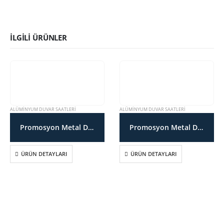
İLGILI ÜRÜNLER
ALÜMINYUM DUVAR SAATLERI
ALÜMINYUM DUVAR SAATLERI
Promosyon Metal Duvar Saati SDT17203A
Promosyon Metal Duvar Saati SDT17201A
ÜRÜN DETAYLARI
ÜRÜN DETAYLARI